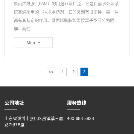
聚丙烯酰胺（PAM）的用途非常广泛，它是目前水处理系
统普遍采用的一种净水药剂，它的类别有很多种，每一种
都有其特定的作用。聚丙烯酰胺如果按离子型可分为阴、
非、两性...
More +
<<
1
2
3
公司地址
服务热线
山东省淄博市张店区房镇镇三赢
400-688-5928
路7甲7B座