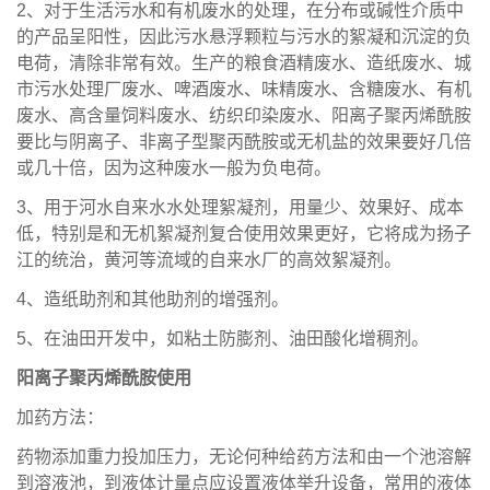
2、对于生活污水和有机废水的处理，在分布或碱性介质中
的产品呈阳性，因此污水悬浮颗粒与污水的絮凝和沉淀的负
电荷，清除非常有效。生产的粮食酒精废水、造纸废水、城
市污水处理厂废水、啤酒废水、味精废水、含糖废水、有机
废水、高含量饲料废水、纺织印染废水、阳离子聚丙烯酰胺
要比与阴离子、非离子型聚丙酰胺或无机盐的效果要好几倍
或几十倍，因为这种废水一般为负电荷。
3、用于河水自来水水处理絮凝剂，用量少、效果好、成本
低，特别是和无机絮凝剂复合使用效果更好，它将成为扬子
江的统治，黄河等流域的自来水厂的高效絮凝剂。
4、造纸助剂和其他助剂的增强剂。
5、在油田开发中，如粘土防膨剂、油田酸化增稠剂。
阳离子聚丙烯酰胺使用
加药方法：
药物添加重力投加压力，无论何种给药方法和由一个池溶解
到溶液池，到液体计量点应设置液体举升设备，常用的液体